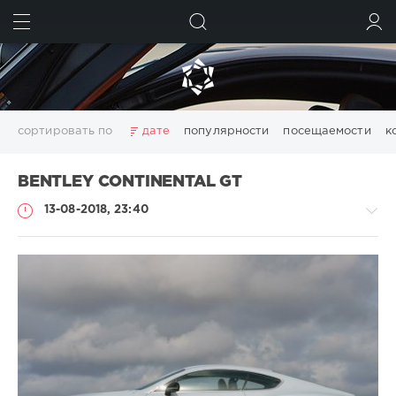
ИСКАТЬ
ВОЙТИ
сортировать по
дате
популярности
посещаемости
к
Аренда BMW 7
Аренда BMW 7 серии
BENTLEY CONTINENTAL GT
Аренда BMW 740
13-08-2018, 23:40
-
-
-
admin
9